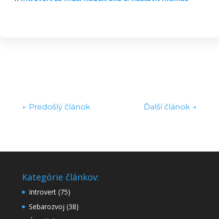
←
Predošlý článok
Ďalší článok
→
Kategórie článkov:
Introvert
(75)
Sebarozvoj
(38)