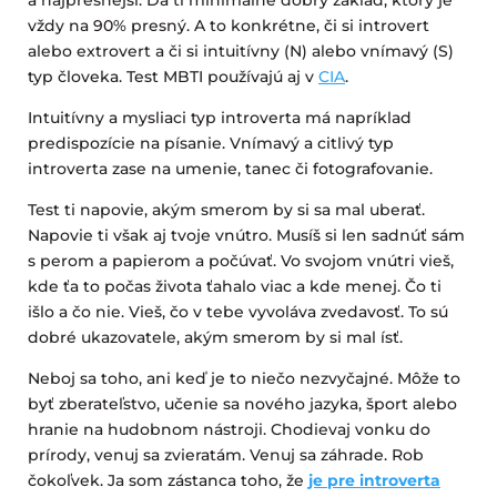
a najpresnejší. Dá ti minimálne dobrý základ, ktorý je
vždy na 90% presný. A to konkrétne, či si introvert
alebo extrovert a či si intuitívny (N) alebo vnímavý (S)
typ človeka. Test MBTI používajú aj v
CIA
.
Intuitívny a mysliaci typ introverta má napríklad
predispozície na písanie. Vnímavý a citlivý typ
introverta zase na umenie, tanec či fotografovanie.
Test ti napovie, akým smerom by si sa mal uberať.
Napovie ti však aj tvoje vnútro. Musíš si len sadnúť sám
s perom a papierom a počúvať. Vo svojom vnútri vieš,
kde ťa to počas života ťahalo viac a kde menej. Čo ti
išlo a čo nie. Vieš, čo v tebe vyvoláva zvedavosť. To sú
dobré ukazovatele, akým smerom by si mal ísť.
Neboj sa toho, ani keď je to niečo nezvyčajné. Môže to
byť zberateľstvo, učenie sa nového jazyka, šport alebo
hranie na hudobnom nástroji. Chodievaj vonku do
prírody, venuj sa zvieratám. Venuj sa záhrade. Rob
čokoľvek. Ja som zástanca toho, že
je pre introverta