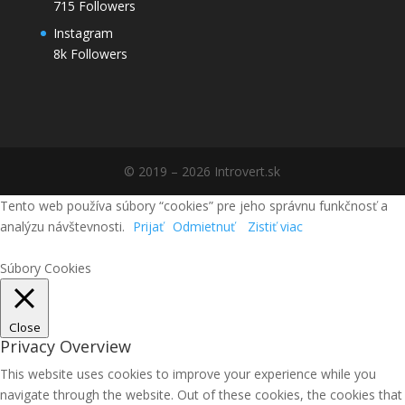
715
Followers
Instagram
8k
Followers
© 2019 – 2026 Introvert.sk
Tento web používa súbory “cookies” pre jeho správnu funkčnosť a
analýzu návštevnosti.
Prijať
Odmietnuť
Zistiť viac
Súbory Cookies
Close
Privacy Overview
This website uses cookies to improve your experience while you
navigate through the website. Out of these cookies, the cookies that