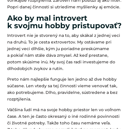
vonkajšie rozptýlenia. Zároveň nám poslúži aj ako filter.
Popri danej činnosti si utriedime myšlienky aj emócie.
Ako by mal introvert
k svojmu hobby pristupovať?
Introvert nie je stvorený na to, aby skákal z jednej veci
na druhú. To je cesta extrovertov. My ostávame pri
jednej veci dlhšie, kým ju poriadne preskúmame
a pokiaľ nám stále dáva zmysel. Až keď prestane,
potom skúsime inú. My svoj čas radi investujeme do
dlhodobých zvykov a rutín.
Preto nám najlepšie funguje len jedno až dve hobby
súčasne. Len vtedy sa tej činnosti vieme venovať tak,
ako potrebujeme. Dlho, pravidelne, sústredene a bez
rozptýlenia.
Väčšina ľudí má na svoje hobby priestor len vo voľnom
čase. A ten je často okresaný o iné rodinné povinnosti
či životné potreby. Takže toho času nemáme veľa.