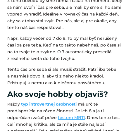
Z toho dôvodu by sme nemali čakať na moment, kedy
sa nám uvoľní čas pre seba, ale mali by sme si ho sami
vopred vyhradiť. Ideálne v rovnaký čas na každý deň,
aby sa z toho stal zvyk. Pre nás, ale aj pre okolie, aby
tento náš čas rešpektovali.
Napr. každý večer od 7 do 9. To by mal byť nerušený
čas iba pre teba. Keď na to takto nabehneš, po čase si
na to tvoje telo zvykne. O 7 automaticky presedlá
z reálneho sveta do toho tvojho.
Tento čas pre seba si ale musíš strážiť. Patrí iba tebe
a nesmieš dovoliť, aby ti z neho niekto kradol.
Pristupuj k nemu ako k niečomu posvätnému.
Ako svoje hobby objavíš?
Každý
typ introvertnej osobnosti
má určité
predispozície na rôzne činnosti. Je ich 8 a ja ti
odporúčam začať práve
testom MBTI
. Dnes tento test
čelí mnohej kritike, ale za mňa je stále najlepší