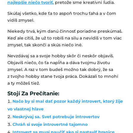
najlepšie niečo tvoriť
, pretože sme kreatívni ľudia.
Skúšaj všetko, kde ťa to aspoň trochu ťahá a v čom
vidíš zmysel.
Niekedy trvá, kým danú činnosť poriadne preskúmaš.
Keď ale cítiš, že už to robíš na silu a nevidíš v tom viac
zmysel, tak skonči a skús niečo iné.
Nevzdávaj sa a svoje hobby skôr či neskôr objavíš.
Objavíš niečo, čo ťa napĺňa a dáva tvojmu životu
zmysel. A raz v tom budeš možno tak dobrý, že sa
z tvojho hobby stane tvoja práca. Dokázali to mnohí
a ty môžeš tiež.
Stojí Za Prečítanie:
Načo by si mal dať pozor každý introvert, ktorý žije
vo vlastnej hlave
Neskrývaj sa. Svet potrebuje introvertov
Chráň si svoje introvertné tajomno
Introvert sa musí naučiť ako si nastaviť hranice