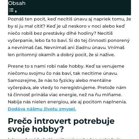
Obsah
Poznáš ten pocit, keď necítiš únavu aj napriek tomu, že
by si ju mal cítiť? Keď je už neskoro v noci alebo keď
niečo robíš bez prestávky dlhé hodiny? Necítiš
vyčerpanie, lebo ťa to baví. Si do tej činnosti ponorený
a nevnímaš čas. Nevnímaš ani žiadnu únavu. Vnímaš
len prítomný okamih a dobrý pocit, že si nažive.
Presne to s nami robí naše hobby. Keď sa venujeme
niečomu svojmu čo nás baví, tak necítime únavu.
Samozrejme, že nás to fyzicky alebo mentálne
vyčerpáva, ale vtedy to neregistrujeme. Pretože nám
tá činnosť prináša viac energie, než na ňu míňame.
Nabíja nás nielen energiou, ale aj pocitom naplnenia.
Dodáva nášmu životu zmysel.
Prečo introvert potrebuje
svoje hobby?