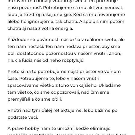
Introvert má bohatý vnútorný svet a ten potrebuje
našu pozornosť. Potrebujeme sa mu aktívne venovať,
lebo je to zdroj našej energie. Keď sa mu nevenujeme
alebo ho ignorujeme, tak chátra. A spolu s ním potom
chátra aj naša životná energia.
Každodenné povinnosti nás držia v reálnom svete, ale
ten nám nestačí. Ten nám nedáva priestor, aby sme
boli dostatočnou pozornosťou v našom vnútri. Zhon,
hluk a ľudia nás od neho rozptyľujú.
Preto si na to potrebujeme nájsť priestor vo voľnom
čase. Potrebujeme to, lebo v našom vnútri
spracovávame všetko z toho vonkajšieho. Ukladáme
tam všetko, čo sme odpozorovali, nad čím sme
premýšľali a čo sme cítili.
Vnútri nad tým ďalej reflektujeme, lebo bažíme po
podstate veci.
A práve hobby nám to umožní, keďže eliminuje