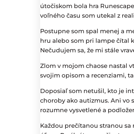
útočiskom bola hra Runescape, 
voľného času som utekal z reali
Postupne som spal menej a men
hru alebo som pri lampe čítal 
Nečudujem sa, že mi stále vravel
Zlom v mojom chaose nastal vt
svojim opisom a recenziami, ta
Doposiaľ som netušil, kto je intr
choroby ako autizmus. Ani vo s
rozumne vysvetlené a podložené
Každou prečítanou stranou sa m