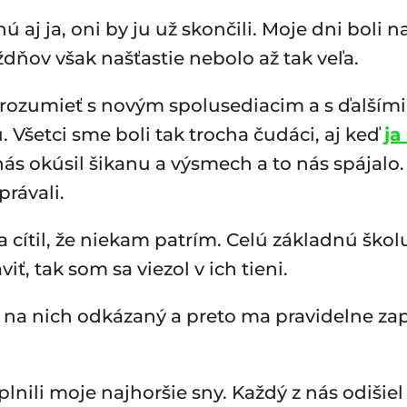
ú aj ja, oni by ju už skončili. Moje dni bol
ýždňov však našťastie nebolo až tak veľa.
rozumieť s novým spolusediacim a s ďalšími d
. Všetci sme boli tak trocha čudáci, aj keď
ja
ás okúsil šikanu a výsmech a to nás spájalo. S
právali.
 cítil, že niekam patrím. Celú základnú škol
ť, tak som sa viezol v ich tieni.
 na nich odkázaný a preto ma pravidelne zap
ili moje najhoršie sny. Každý z nás odišiel 