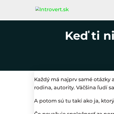
Keď ti n
Každý má najprv samé otázky 
rodina, autority. Väčšina ľudí s
A potom sú tu takí ako ja, ktor