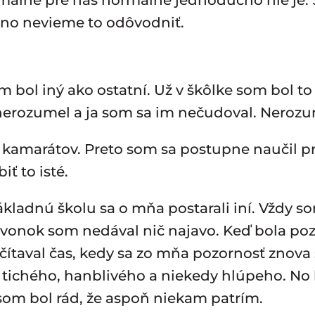
málne pre nás normálne jednoducho nie je.
, no nevieme to odôvodniť.
 bol iný ako ostatní. Už v škôlke som bol to
nerozumel a ja som sa im nečudoval. Neroz
 kamarátov. Preto som sa postupne naučil pr
iť to isté.
kladnú školu sa o mňa postarali iní. Vždy som
 Navonok som nedával nič najavo. Keď bola po
taval čas, kedy sa zo mňa pozornosť znova st
o tichého, hanblivého a niekedy hlúpeho. No 
som bol rád, že aspoň niekam patrím.