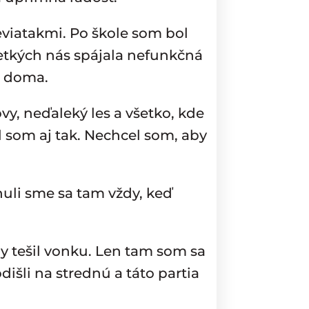
eviatakmi. Po škole som bol
etkých nás spájala nefunkčná
sú doma.
y, neďaleký les a všetko, kde
l som aj tak. Nechcel som, aby
uli sme sa tam vždy, keď
.
y tešil vonku. Len tam som sa
odišli na strednú a táto partia