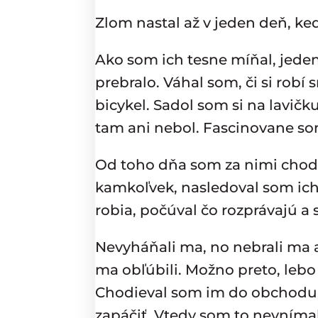
Zlom nastal až v jeden deň, ke
Ako som ich tesne míňal, jede
prebralo. Váhal som, či si robí
bicykel. Sadol som si na lavičk
tam ani nebol. Fascinovane so
Od toho dňa som za nimi chodil
kamkoľvek, nasledoval som ich.
robia, počúval čo rozprávajú a s
Nevyháňali ma, no nebrali ma a
ma obľúbili. Možno preto, lebo t
Chodieval som im do obchodu. P
zapáčiť. Vtedy som to nevníma