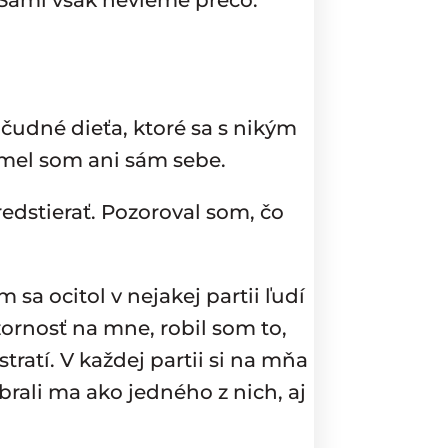
 Sami však nevieme prečo.
 čudné dieťa, ktoré sa s nikým
umel som ani sám sebe.
edstierať. Pozoroval som, čo
 sa ocitol v nejakej partii ľudí
zornosť na mne, robil som to,
ratí. V každej partii si na mňa
brali ma ako jedného z nich, aj