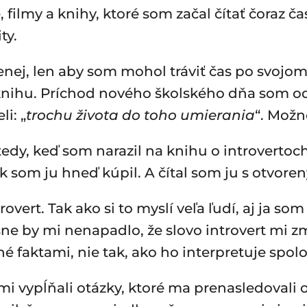
filmy a knihy, ktoré som začal čítať čoraz č
ty.
ej, len aby som mohol tráviť čas po svojom
knihu. Príchod nového školského dňa som odk
i: „
trochu života do toho umierania
“. Možn
edy, keď som narazil na knihu o introverto
k som ju hneď kúpil. A čítal som ju s otvore
overt. Tak ako si to myslí veľa ľudí, aj ja som
ne by mi nenapadlo, že slovo introvert mi zm
 faktami, nie tak, ako ho interpretuje spol
i vypĺňali otázky, ktoré ma prenasledovali 