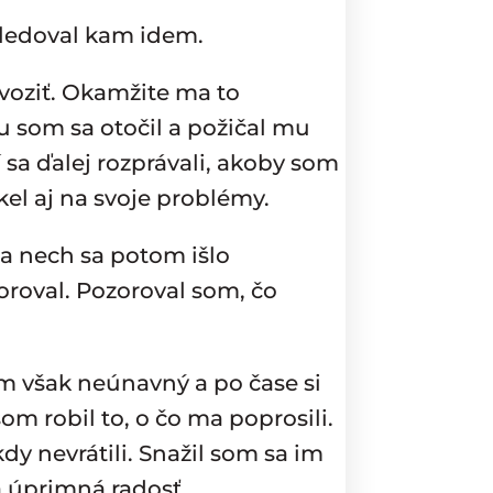
esledoval kam idem.
voziť. Okamžite ma to
mu som sa otočil a požičal mu
í sa ďalej rozprávali, akoby som
el aj na svoje problémy.
 a nech sa potom išlo
oroval. Pozoroval som, čo
om však neúnavný a po čase si
som robil to, o čo ma poprosili.
y nevrátili. Snažil som sa im
a úprimná radosť.