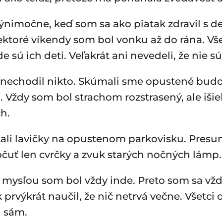
výnimočne, keď som sa ako piatak zdravil s d
ektoré víkendy som bol vonku až do rána. Vš
 sú ich deti. Veľakrát ani nevedeli, že nie 
 nechodil nikto. Skúmali sme opustené budov
 Vždy som bol strachom rozstrasený, ale išie
ch.
i lavičky na opustenom parkovisku. Presun
 počuť len cvrčky a zvuk starých nočných lámp
mysľou som bol vždy inde. Preto som sa vžd
 prvýkrát naučil, že nič netrvá večne. Všetci 
l sám.