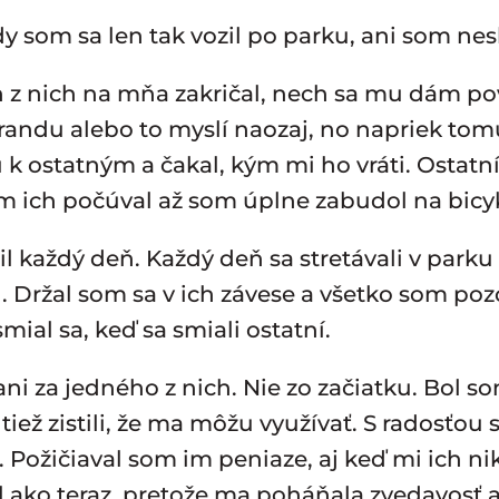
dy som sa len tak vozil po parku, ani som n
n z nich na mňa zakričal, nech sa mu dám po
 srandu alebo to myslí naozaj, no napriek to
u k ostatným a čakal, kým mi ho vráti. Ostatn
m ich počúval až som úplne zabudol na bicyk
 každý deň. Každý deň sa stretávali v parku
 Držal som sa v ich závese a všetko som poz
mial sa, keď sa smiali ostatní.
ni za jedného z nich. Nie zo začiatku. Bol s
iež zistili, že ma môžu využívať. S radosťou 
ožičiaval som im peniaze, aj keď mi ich nikd
l ako teraz, pretože ma poháňala zvedavosť 