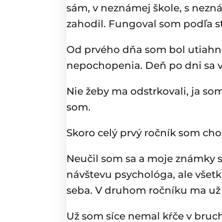
sám, v neznámej škole, s nezná
zahodil. Fungoval som podľa s
Od prvého dňa som bol utiahnut
nepochopenia. Deň po dni sa v 
Nie žeby ma odstrkovali, ja s
som.
Skoro celý prvý ročník som cho
Neučil som sa a moje známky sa
návštevu psychológa, ale všet
seba. V druhom ročníku ma už v
Už som síce nemal kŕče v bruch