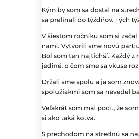
Kým by som sa dostal na stredn
sa prelínali do týždňov. Tých t
V šiestom ročníku som si začal 
nami. Vytvorili sme novú partiu
Bol som ten najtichší. Každý z n
jediné, o čom sme sa vkuse roz
Držali sme spolu a ja som znova
spolužiakmi som sa nevedel bavi
Veľakrát som mal pocit, že som
si ako taká kotva.
S prechodom na strednú sa napln