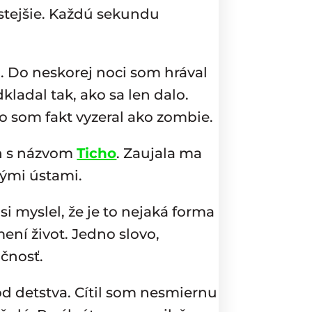
astejšie. Každú sekundu
. Do neskorej noci som hrával
ladal tak, ako sa len dalo.
o som fakt vyzeral ako zombie.
ch s názvom
Ticho
. Zaujala ma
nými ústami.
 si myslel, že je to nejaká forma
ení život. Jedno slovo,
očnosť.
od detstva. Cítil som nesmiernu