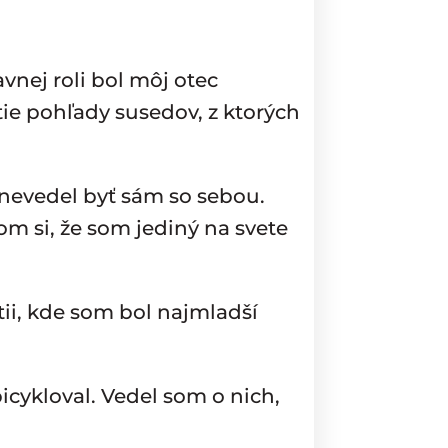
nej roli bol môj otec
tie pohľady susedov, z ktorých
nevedel byť sám so sebou.
om si, že som jediný na svete
tii, kde som bol najmladší
icykloval. Vedel som o nich,