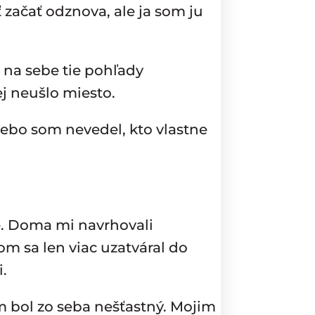
 začať odznova, ale ja som ju
 na sebe tie pohľady
j neušlo miesto.
lebo som nevedel, kto vlastne
le. Doma mi navrhovali
m sa len viac uzatváral do
i.
m bol zo seba nešťastný. Mojim