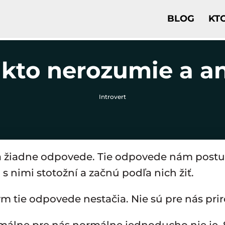
BLOG
KT
ikto nerozumie a a
Introvert
a žiadne odpovede. Tie odpovede nám postup
a s nimi stotožní a začnú podľa nich žiť.
ým tie odpovede nestačia. Nie sú pre nás pri