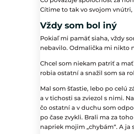
Čo považuje spoločnosť za nor
Cítime to tak vo svojom vnútri
Vždy som bol iný
Pokiaľ mi pamäť siaha, vždy som
nebavilo. Odmalička mi nikto 
Chcel som niekam patriť a mať
robia ostatní a snažil som sa rob
Mal som šťastie, lebo po celú zá
a v tichosti sa zviezol s nimi.
čo ostatní a v duchu som odpočí
po čase zvykli. Brali ma za toh
napriek mojim „chybám“. A ja 