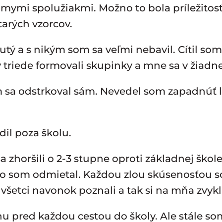
mymi spolužiakmi. Možno to bola príležitosť
tarých vzorcov.
ý a s nikým som sa veľmi nebavil. Cítil som
triede formovali skupinky a mne sa v žiadne
om sa odstrkoval sám. Nevedel som zapadnúť 
dil poza školu.
 zhoršili o 2-3 stupne oproti základnej ško
ko som odmietal. Každou zlou skúsenosťou so
šetci navonok poznali a tak si na mňa zvykl
u pred každou cestou do školy. Ale stále so