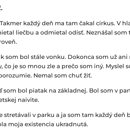
.
akmer každý deň ma tam čakal cirkus. V hlav
ietal liečbu a odmietal odísť. Neznášal som 
ároveň.
k som bol stále vonku. Dokonca som už ani 
 čo je so mnou zle a prečo som iný. Myslel s
o porozumie. Nemal som chuť žiť.
ď som bol piatak na základnej. Bol som v par
tskej naivite.
e stretávali v parku a ja som tam každý deň b
la moja existencia ukradnutá.