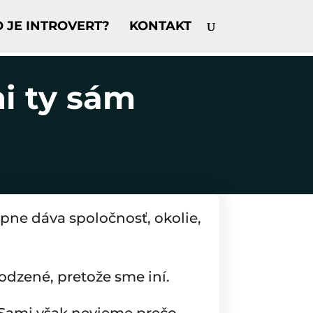
O JE INTROVERT?
KONTAKT
ni ty sám
ne dáva spoločnosť, okolie,
rodzené, pretože sme iní.