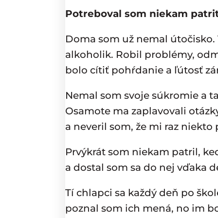
Potreboval som niekam patriť
Doma som už nemal útočisko. T
alkoholik. Robil problémy, odm
bolo cítiť pohŕdanie a ľútosť z
Nemal som svoje súkromie a ta
Osamote ma zaplavovali otázky,
a neveril som, že mi raz niekt
Prvýkrát som niekam patril, ke
a dostal som sa do nej vďaka de
Tí chlapci sa každý deň po škol
poznal som ich mená, no im bo