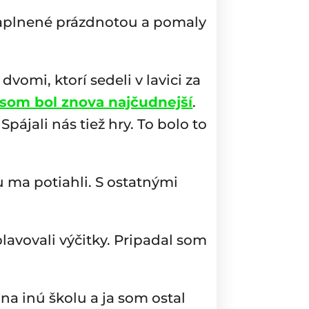
i naplnené prázdnotou a pomaly
vomi, ktorí sedeli v lavici za
 som bol znova najčudnejší
.
pájali nás tiež hry. To bolo to
u ma potiahli. S ostatnými
lavovali výčitky. Pripadal som
na inú školu a ja som ostal