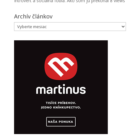
Introvert a sociálna fóbia. Ako som ju prekonal
8 views
Archív článkov
Archív
článkov