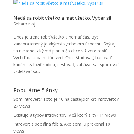
Nedá sa robiť všetko a mať všetko. Vyber si!
Sebarozvoj
Dnes je trend robiť všetko a nemať čas. Byť
zaneprázdnený je akýmsi symbolom úspechu. Spýtaj
sa niekoho, aký má plán a čo chce v živote robiť.
Vychrlí na teba milión vecí. Chce študovať, budovať
kariéru, založiť rodinu, cestovať, zabávať sa, športovať,
vzdelávať sa...
Populárne články
Som introvert? Toto je 10 najčastejších čŕt introvertov
27 views
Existuje 8 typov introvertov, vieš ktorý si ty?
11 views
Introvert a sociálna fóbia. Ako som ju prekonal
10
views