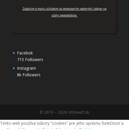
Zadaním e-mailu súhlasím so spracovaním osobných údajov na
účely newsletterov.
Facebok
715
Followers
Instagram
8k
Followers
© 2019 – 2026 Introvert.sk
Tento web používa súbory “cookies” pre jeho správnu funkčnosť a