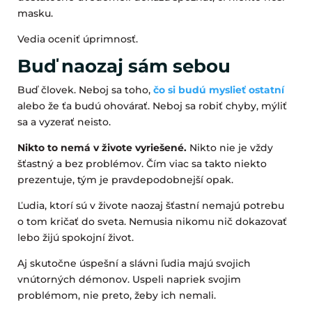
masku.
Vedia oceniť úprimnosť.
Buď naozaj sám sebou
Buď človek. Neboj sa toho,
čo si budú myslieť ostatní
alebo že ťa budú ohovárať. Neboj sa robiť chyby, mýliť
sa a vyzerať neisto.
Nikto to nemá v živote vyriešené.
Nikto nie je vždy
šťastný a bez problémov. Čím viac sa takto niekto
prezentuje, tým je pravdepodobnejší opak.
Ľudia, ktorí sú v živote naozaj šťastní nemajú potrebu
o tom kričať do sveta. Nemusia nikomu nič dokazovať
lebo žijú spokojní život.
Aj skutočne úspešní a slávni ľudia majú svojich
vnútorných démonov. Uspeli napriek svojim
problémom, nie preto, žeby ich nemali.