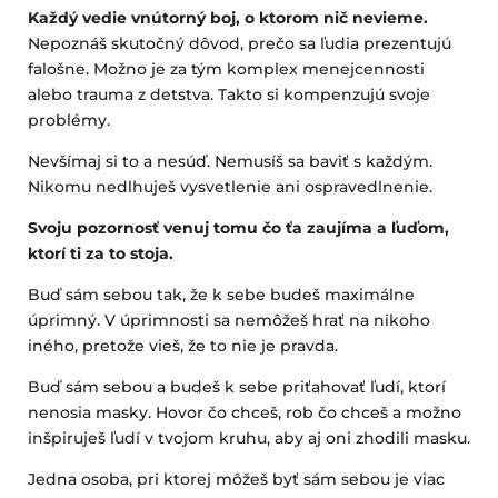
Každý vedie vnútorný boj, o ktorom nič nevieme.
Nepoznáš skutočný dôvod, prečo sa ľudia prezentujú
falošne. Možno je za tým komplex menejcennosti
alebo trauma z detstva. Takto si kompenzujú svoje
problémy.
Nevšímaj si to a nesúď. Nemusíš sa baviť s každým.
Nikomu nedlhuješ vysvetlenie ani ospravedlnenie.
Svoju pozornosť venuj tomu čo ťa zaujíma a ľuďom,
ktorí ti za to stoja.
Buď sám sebou tak, že k sebe budeš maximálne
úprimný. V úprimnosti sa nemôžeš hrať na nikoho
iného, pretože vieš, že to nie je pravda.
Buď sám sebou a budeš k sebe priťahovať ľudí, ktorí
nenosia masky. Hovor čo chceš, rob čo chceš a možno
inšpiruješ ľudí v tvojom kruhu, aby aj oni zhodili masku.
Jedna osoba, pri ktorej môžeš byť sám sebou je viac