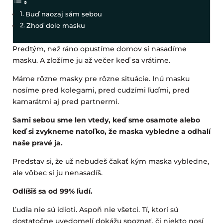
Buď naozaj sám sebou
Zhoď dole masku
Predtým, než ráno opustíme domov si nasadíme
masku. A zložíme ju až večer keď sa vrátime.
Máme rôzne masky pre rôzne situácie. Inú masku
nosíme pred kolegami, pred cudzími ľuďmi, pred
kamarátmi aj pred partnermi.
Sami sebou sme len vtedy, keď sme osamote alebo
keď si zvykneme natoľko, že maska vybledne a odhalí
naše pravé ja.
Predstav si, že už nebudeš čakať kým maska vybledne,
ale vôbec si ju nenasadíš.
Odlíšiš sa od 99% ľudí.
Ľudia nie sú idioti. Aspoň nie všetci. Tí, ktorí sú
dostatočne uvedomelí dokážu spoznať, či niekto nosí