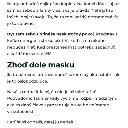
Nikdy nebudeš najlepšou kópiou. Na konci dňa si aj tak
sám so sebou a len ty vieš, aká je pravda. Nehraj hru
iných, hraj tú svoju. To, že to robí každý neznamená, že
je to správne.
Byť sám sebou prináša neskutočný pokoj.
Predstav si
koľko energie a stresu ušetríš, keď sa na nikoho
nebudeš hrať. Keď prestaneš mať potrebu zapadnúť
a každému sa zapáčiť.
Zhoď dole masku
Je to náročné, pretože budeš razom iný ako ostatní, ale
je to oslobodzujúce.
Nauč sa odhaliť faloš, čo nie je až také ťažké.
Podvedomo takmer vždy vycítime
rozpor
medzi tým,
ako sa daný človek prezentuje a ako ho vnímame
v skutočnosti.
Keď faloš odhalíš, ďalej ju nerieš.