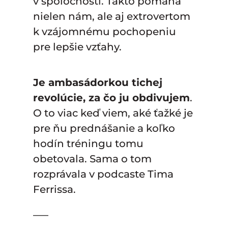
v spoločnosti. Takto pomáha
nielen nám, ale aj extrovertom
k vzájomnému pochopeniu
pre lepšie vzťahy.
Je ambasádorkou tichej
revolúcie, za čo ju obdivujem
.
O to viac keď viem, aké ťažké je
pre ňu prednášanie a koľko
hodín tréningu tomu
obetovala. Sama o tom
rozprávala v podcaste Tima
Ferrissa.
—–