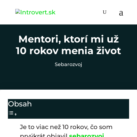
Mentori, ktorí mi už
10 rokov menia život
Sebarozvoj
Obsah
Je to viac než 10 rokov, čo som
prvýkrát objavil
sebarozvoj
.