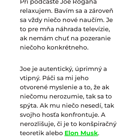
Pri podcaste Joe Rogana
relaxujem. Bavím sa a zároveň
sa vždy niečo nové naučím. Je
to pre mňa náhrada televízie,
ak nemám chuť na pozeranie
niečoho konkrétneho.
Joe je autentický, úprimný a
vtipný. Páči sa mi jeho
otvorené myslenie a to, že ak
niečomu nerozumie, tak sa to
spýta. Ak mu niečo nesedí, tak
svojho hosťa konfrontuje. A
nerozlišuje, či je to konšpiračný
teoretik alebo
Elon Musk
.