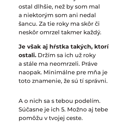
ostal dlhšie, než by som mal
a niektorým som ani nedal
šancu. Za tie roky ma skôr či
neskôr omrzel takmer každý.
Je však aj hŕstka takých, ktorí
ostali.
Držím sa ich už roky
a stále ma neomrzeli. Práve
naopak. Minimálne pre mňa je
toto znamenie, že sú tí správni.
A o nich sa s tebou podelím.
Súčasne je ich 5. Možno aj tebe
pomôžu v tvojej ceste.