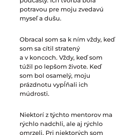
podcasty. Ich tvorba bola
potravou pre moju zvedavú
myseľ a dušu.
Obracal som sa k ním vždy, keď
som sa cítil stratený
a v koncoch. Vždy, keď som
túžil po lepšom živote. Keď
som bol osamelý, moju
prázdnotu vypĺňali ich
múdrosti.
Niektorí z týchto mentorov ma
rýchlo nadchli, ale aj rýchlo
omrzeli. Pri niektorých som