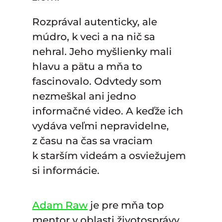
Rozprával autenticky, ale
múdro, k veci a na nič sa
nehral. Jeho myšlienky mali
hlavu a pätu a mňa to
fascinovalo. Odvtedy som
nezmeškal ani jedno
informačné video. A keďže ich
vydáva veľmi nepravidelne,
z času na čas sa vraciam
k starším videám a osviežujem
si informácie.
Adam Raw
je pre mňa top
mentor v oblasti životosprávy