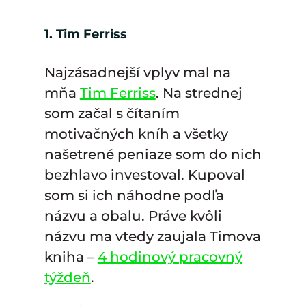
1. Tim Ferriss
Najzásadnejší vplyv mal na
mňa
Tim Ferriss
. Na strednej
som začal s čítaním
motivačných kníh a všetky
našetrené peniaze som do nich
bezhlavo investoval. Kupoval
som si ich náhodne podľa
názvu a obalu. Práve kvôli
názvu ma vtedy zaujala Timova
kniha –
4 hodinový pracovný
týždeň
.