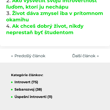
Ako vysvetliť svoju introvertnosť
ľuďom, ktorí ju nechápu
Život dáva zmysel iba v prítomnom
okamihu
Ak chceš dobrý život, nikdy
neprestaň byť študentom
←
Predošlý článok
Ďalší článok
→
Kategórie článkov:
Introvert
(75)
Sebarozvoj
(38)
Úspešní introverti
(11)