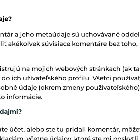
aje?
entár a jeho metaúdaje sú uchovávané odde
liť akékoľvek súvisiace komentáre bez toho,
gistrujú na mojich webových stránkach (ak ta
do ich užívateľského profilu. Všetci používa
 osobné údaje (okrem zmeny používateľského
to informácie.
údajmi?
te účet, alebo ste tu pridali komentár, môže
ladám, včetne údajov, ktoré ste mi poskytli.