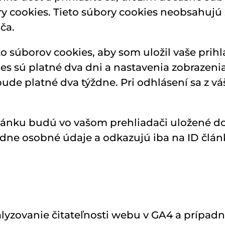
ry cookies. Tieto súbory cookies neobsahujú
ča.
ko súborov cookies, aby som uložil vaše prih
ies sú platné dva dni a nastavenia zobrazeni
bude platné dva týždne. Pri odhlásení sa z v
článku budú vo vašom prehliadači uložené do
ne osobné údaje a odkazujú iba na ID článku
lyzovanie čitateľnosti webu v GA4 a prípadn