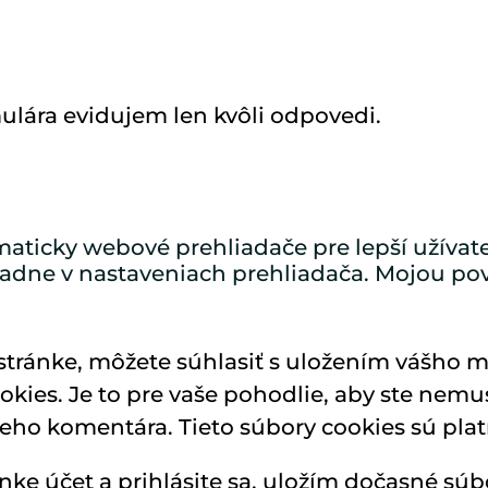
ulára evidujem len kvôli odpovedi.
ticky webové prehliadače pre lepší užívateľs
radne v nastaveniach prehliadača. Mojou pov
stránke, môžete súhlasiť s uložením vášho m
kies. Je to pre vaše pohodlie, aby ste nemu
ieho komentára. Tieto súbory cookies sú plat
ke účet a prihlásite sa, uložím dočasné súbo