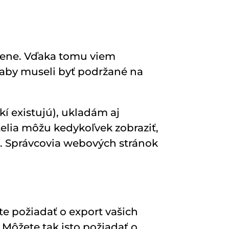
lene. Vďaka tomu viem
 aby museli byť podržané na
kí existujú), ukladám aj
telia môžu kedykoľvek zobraziť,
). Správcovia webových stránok
te požiadať o export vašich
 Môžete tak isto požiadať o